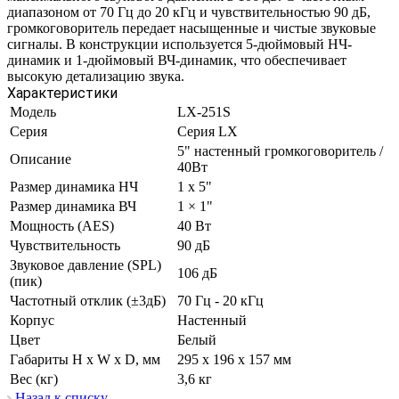
диапазоном от 70 Гц до 20 кГц и чувствительностью 90 дБ,
громкоговоритель передает насыщенные и чистые звуковые
сигналы. В конструкции используется 5-дюймовый НЧ-
динамик и 1-дюймовый ВЧ-динамик, что обеспечивает
высокую детализацию звука.
Характеристики
Модель
LX-251S
Серия
Серия LX
5" настенный громкоговоритель /
Описание
40Вт
Размер динамика НЧ
1 х 5"
Размер динамика ВЧ
1 × 1"
Мощность (AES)
40 Вт
Чувствительность
90 дБ
Звуковое давление (SPL)
106 дБ
(пик)
Частотный отклик (±3дБ)
70 Гц - 20 кГц
Корпус
Настенный
Цвет
Белый
Габариты H x W x D, мм
295 х 196 х 157 мм
Вес (кг)
3,6 кг
Назад к списку