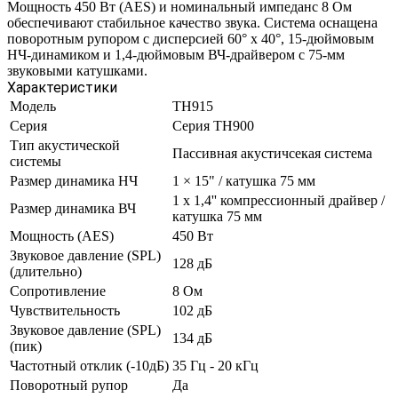
Мощность 450 Вт (AES) и номинальный импеданс 8 Ом
обеспечивают стабильное качество звука. Система оснащена
поворотным рупором с дисперсией 60° x 40°, 15-дюймовым
НЧ-динамиком и 1,4-дюймовым ВЧ-драйвером с 75-мм
звуковыми катушками.
Характеристики
Модель
TH915
Серия
Серия TH900
Тип акустической
Пассивная акустичсекая система
системы
Размер динамика НЧ
1 × 15" / катушка 75 мм
1 x 1,4'' компрессионный драйвер /
Размер динамика ВЧ
катушка 75 мм
Мощность (AES)
450 Вт
Звуковое давление (SPL)
128 дБ
(длительно)
Сопротивление
8 Ом
Чувствительность
102 дБ
Звуковое давление (SPL)
134 дБ
(пик)
Частотный отклик (-10дБ)
35 Гц - 20 кГц
Поворотный рупор
Да