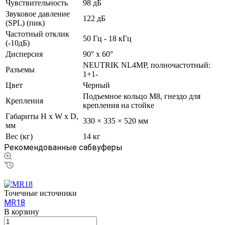
Чувствительность
98 дБ
Звуковое давление
122 дБ
(SPL) (пик)
Частотный отклик
50 Гц - 18 кГц
(-10дБ)
Дисперсия
90° х 60°
NEUTRIK NL4MP, полночастотный:
Разъемы
1+1-
Цвет
Черный
Подъемное кольцо M8, гнездо для
Крепления
крепления на стойке
Габариты H x W x D,
330 × 335 × 520 мм
мм
Вес (кг)
14 кг
Рекомендованные сабвуферы
Точечные источники
MR18
В корзину