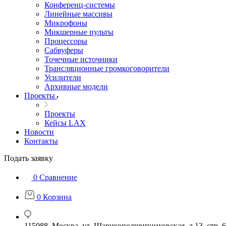
Конференц-системы
Линейные массивы
Микрофоны
Микшерные пульты
Процессоры
Сабвуферы
Точечные источники
Трансляционные громкоговорители
Усилители
Архивные модели
Проекты
Проекты
Кейсы LAX
Новости
Контакты
Подать заявку
0
Сравнение
0
Корзина
115088, Москва, ул. Шарикоподшипниковская, д.13, стр. 6