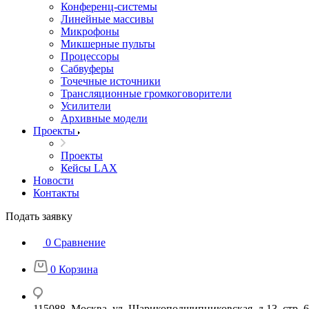
Конференц-системы
Линейные массивы
Микрофоны
Микшерные пульты
Процессоры
Сабвуферы
Точечные источники
Трансляционные громкоговорители
Усилители
Архивные модели
Проекты
Проекты
Кейсы LAX
Новости
Контакты
Подать заявку
0
Сравнение
0
Корзина
115088, Москва, ул. Шарикоподшипниковская, д.13, стр. 6